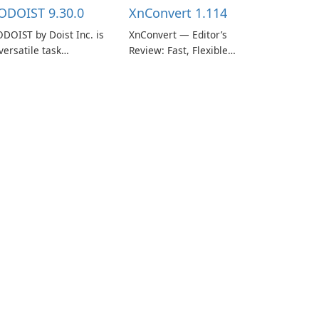
ODOIST 9.30.0
XnConvert 1.114
DOIST by Doist Inc. is
XnConvert — Editor’s
versatile task
Review: Fast, Flexible
anagement tool
Batch Image Converter
signed to help
for Windows, macOS and
dividuals and teams
Linux XnConvert is a
ganize their work and
polished, cross-platform
crease productivity.
batch image processor
from XnSoft that
balances depth and
simplicity.