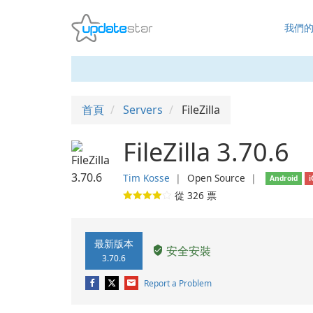
我們
首頁
Servers
FileZilla
FileZilla 3.70.6
Tim Kosse
❘
Open Source
❘
Android
i
從
326
票
最新版本
安全安裝
3.70.6
Report a Problem