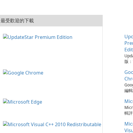
最受歡迎的下載
Upd
Pr
Edi
Upd
版：
的實
Goo
Upd
版是
Ch
工具
Goo
的程
編輯評
從而
Ch
保持
Mic
瀏覽
可以
速度
Micr
時軟
更新
輯評
化建
以及與
快速
您的
Mic
務的
瀏覽器
容，
Chr
Ed
Vis