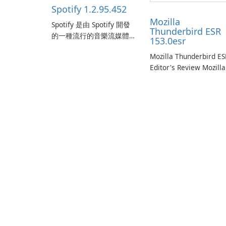
Spotify 1.2.95.452
Mozilla
Spotify 是由 Spotify 開發
Thunderbird ESR
的一種流行的音樂流媒體
153.0esr
服務，它為使用者提供了
Mozilla Thunderbird ES
訪問大量歌曲、專輯、播
Editor's Review Mozilla
放清單和播客庫以供在線
Thunderbird ESR
收聽的許可權。憑藉個人
(Extended Support
化推薦、離線收聽和社交
Release) is the long-te
分享等功能，Spotify 為使
support channel of the
用者提供無縫的音樂體
Thunderbird desktop
驗，讓他們發現、流式傳
email client designed f
輸和欣賞他們最喜歡的音
organizations and user
樂。 音樂流媒體： Spotify
who need predictable 
…