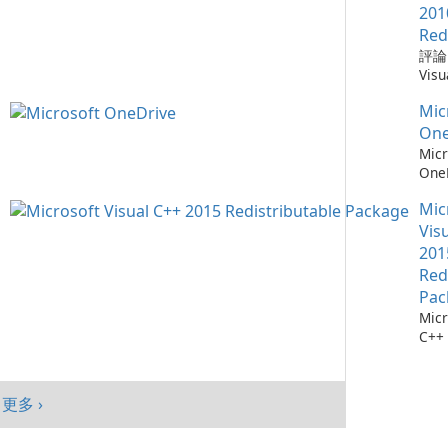
需要
Win
Chr
201
仔細
mac
器，
Red
自動
And
全性
評論：
會自
旨在
深度
Visu
腦以
高階
Mic
Redi
序，
提供
統。
Mic
by M
點擊
入、
加入
Micr
One
它們
現代
能、
C++
Micr
找每
Goo
制及
Redi
One
最新
與平
目標
是由 
測：為
料庫：
面與
創作
發的
Mic
36
擁有
及平
戶，
式，
流程
Vis
1,90
績效
結合
Micr
存 M
201
Chr
現代
C++
One
Red
Java
效與
程式
成熟
Edg
Pac
件。
務，與
Micr
Visu
365
C++
的電
及 
行套
此版本
合。O
Micr
為 W
C++
客戶
更多 ›
行套
mac
Visu
And