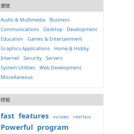
20
用程
瀏覽
式的
人使
套件
組織
應用
Audio & Multimedia
Business
取、
Win
定期
Communications
Desktop
Development
正常
裝置
鍵執
其成
Education
Games & Entertainment
主要
分 包含重要的函式
Graphics Applications
Home & Hobby
庫，如
Internet
Security
Servers
基礎
（MF
System Utilities
Web Development
C++
C+
Miscellaneous
保不
的相
x86
標籤
fast
features
includes
interface
Powerful
program