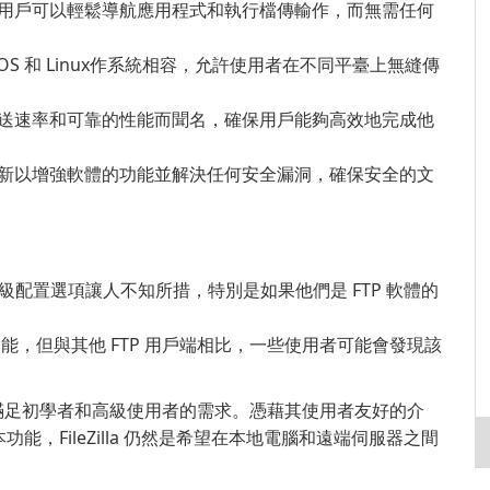
直觀介面使用戶可以輕鬆導航應用程式和執行檔傳輸作，而無需任何
acOS 和 Linux作系統相容，允許使用者在不同平臺上無縫傳
的檔案傳送速率和可靠的性能而聞名，確保用戶能夠高效地完成他
極發佈更新以增強軟體的功能並解決任何安全漏洞，確保安全的文
級配置選項讓人不知所措，特別是如果他們是 FTP 軟體的
一系列功能，但與其他 FTP 用戶端相比，一些使用者可能會發現該
決方案，可滿足初學者和高級使用者的需求。憑藉其使用者友好的介
，FileZilla 仍然是希望在本地電腦和遠端伺服器之間