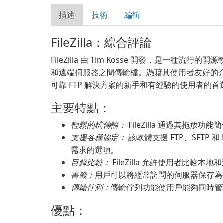
描述
技術
編輯
FileZilla：綜合評論
FileZilla 由 Tim Kosse 開發，是一種
和遠端伺服器之間傳輸檔。憑藉其使用者友好的介面和強
可靠 FTP 解決方案的新手和有經驗的使用者的首
主要特點：
輕鬆的檔傳輸：
FileZilla 通過其拖
支援各種協定：
該軟體支援 FTP、SFTP
需求的選項。
目錄比較：
FileZilla 允許使用者比
書籤：
用戶可以將經常訪問的伺服器保存為
傳輸佇列：
傳輸佇列功能使用戶能夠同時管
優點：