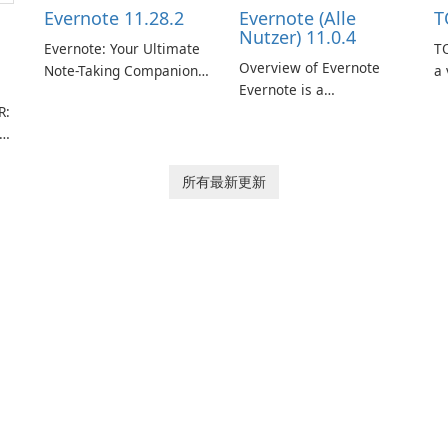
Evernote 11.28.2
Evernote (Alle
T
Nutzer) 11.0.4
Evernote: Your Ultimate
TO
Overview of Evernote
Note-Taking Companion
a 
Evernote is a
Evernote, developed by
m
R:
comprehensive note-
EverNote Corp., is a
de
taking and organization
versatile note-taking
in
software designed to
application that helps
or
help users capture,
users capture ideas,
in
所有最新更新
rm
organize, and access
organize to-do lists, and
information across
keep track of important
multiple devices.
information.
or
s
…