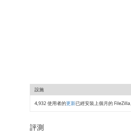
設施
4,932 使用者的
更新
已經安裝上個月的 FileZill
評測