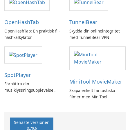
OpenHashTab
TunnelBear
OpenHashTab: En praktisk fil-
Skydda din onlineintegritet
hashkalkylator
med TunnelBear VPN
SpotPlayer
MiniTool MovieMaker
Förbättra din
musiklyssningsupplevelse
Skapa enkelt fantastiska
med SpotPlayer
filmer med MiniTool
MovieMaker.
Senaste versionen
3.70.6