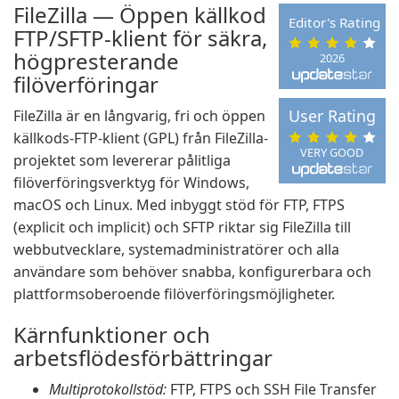
FileZilla — Öppen källkod
Editor's Rating
FTP/SFTP-klient för säkra,
högpresterande
2026
filöverföringar
User Rating
FileZilla är en långvarig, fri och öppen
källkods-FTP-klient (GPL) från FileZilla-
VERY GOOD
projektet som levererar pålitliga
filöverföringsverktyg för Windows,
macOS och Linux. Med inbyggt stöd för FTP, FTPS
(explicit och implicit) och SFTP riktar sig FileZilla till
webbutvecklare, systemadministratörer och alla
användare som behöver snabba, konfigurerbara och
plattformsoberoende filöverföringsmöjligheter.
Kärnfunktioner och
arbetsflödesförbättringar
Multiprotokollstöd:
FTP, FTPS och SSH File Transfer