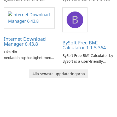
comprehensive software
network monitoring software
application designed to
designed to help businesses
B
monitor your internet
effectively manage their
connection and provide real-
network infrastructure.
time insights into its
performance.
Internet Download
BySoft Free BMI
Manager 6.43.8
Calculator 1.1.5.364
Öka din
BySoft Free BMI Calculator by
nedladdningshastighet med
BySoft is a user-friendly
Internet Download Manager!
software application
designed to help you
Alla senaste uppdateringarna
calculate your Body Mass
Index quickly and accurately.