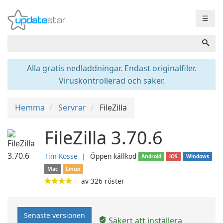
☰
Alla gratis nedladdningar. Endast originalfiler.
Viruskontrollerad och säker.
Hemma
Servrar
FileZilla
FileZilla 3.70.6
Tim Kosse
❘
Öppen källkod
Android
iOS
Windows
Mac
Linux
av
326
röster
Senaste versionen
Säkert att installera