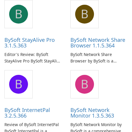
B
B
BySoft StayAlive Pro
BySoft Network Share
3.1.5.363
Browser 1.1.5.364
Editor's Review: BySoft
BySoft Network Share
StayAlive Pro BySoft StayAlive
Browser by BySoft is a
Pro is a reliable software
comprehensive software
application designed to
application that allows users
B
B
ensure the continuous and
to easily browse and manage
uninterrupted operation of
shared folders on their
your computer system.
network.
BySoft InternetPal
BySoft Network
3.2.5.366
Monitor 1.3.5.363
Review of BySoft InternetPal
BySoft Network Monitor by
BySoft InternetPal is a
BySoft is a comprehensive