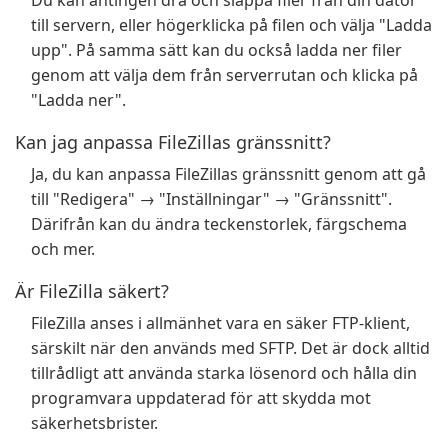
Du kan antingen dra och släppa filer från din dator
till servern, eller högerklicka på filen och välja "Ladda
upp". På samma sätt kan du också ladda ner filer
genom att välja dem från serverrutan och klicka på
"Ladda ner".
Kan jag anpassa FileZillas gränssnitt?
Ja, du kan anpassa FileZillas gränssnitt genom att gå
till "Redigera" → "Inställningar" → "Gränssnitt".
Därifrån kan du ändra teckenstorlek, färgschema
och mer.
Är FileZilla säkert?
FileZilla anses i allmänhet vara en säker FTP-klient,
särskilt när den används med SFTP. Det är dock alltid
tillrådligt att använda starka lösenord och hålla din
programvara uppdaterad för att skydda mot
säkerhetsbrister.