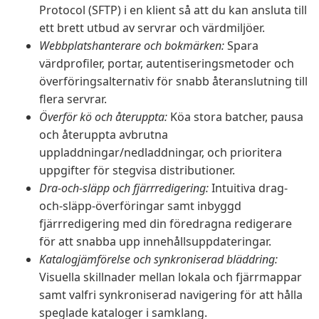
Protocol (SFTP) i en klient så att du kan ansluta till
ett brett utbud av servrar och värdmiljöer.
Webbplatshanterare och bokmärken:
Spara
värdprofiler, portar, autentiseringsmetoder och
överföringsalternativ för snabb återanslutning till
flera servrar.
Överför kö och återuppta:
Köa stora batcher, pausa
och återuppta avbrutna
uppladdningar/nedladdningar, och prioritera
uppgifter för stegvisa distributioner.
Dra-och-släpp och fjärrredigering:
Intuitiva drag-
och-släpp-överföringar samt inbyggd
fjärrredigering med din föredragna redigerare
för att snabba upp innehållsuppdateringar.
Katalogjämförelse och synkroniserad bläddring:
Visuella skillnader mellan lokala och fjärrmappar
samt valfri synkroniserad navigering för att hålla
speglade kataloger i samklang.