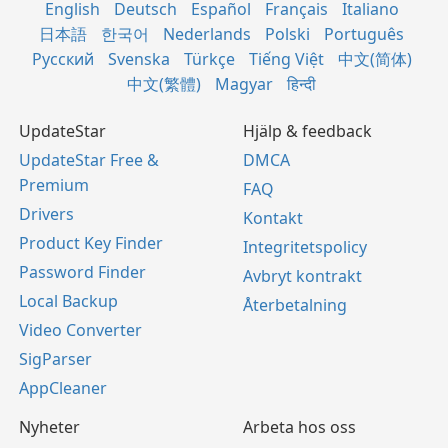
English
Deutsch
Español
Français
Italiano
日本語
한국어
Nederlands
Polski
Português
Русский
Svenska
Türkçe
Tiếng Việt
中文(简体)
中文(繁體)
Magyar
हिन्दी
UpdateStar
Hjälp & feedback
UpdateStar Free &
DMCA
Premium
FAQ
Drivers
Kontakt
Product Key Finder
Integritetspolicy
Password Finder
Avbryt kontrakt
Local Backup
Återbetalning
Video Converter
SigParser
AppCleaner
Nyheter
Arbeta hos oss