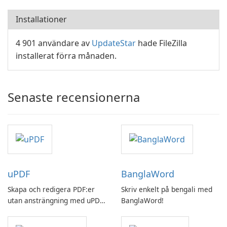
Installationer
4 901 användare av
UpdateStar
hade FileZilla
installerat förra månaden.
Senaste recensionerna
uPDF
BanglaWord
Skapa och redigera PDF:er
Skriv enkelt på bengali med
utan ansträngning med uPDF
BanglaWord!
by UPDF